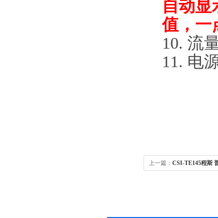
自动显
值，一
10.
流
11.
电
上一篇：
CSI-TE145