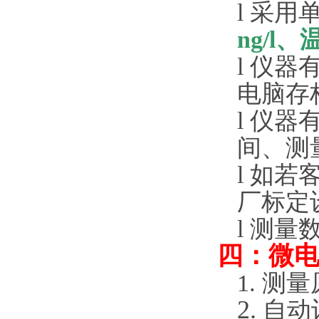
l
采用
ng/l
、
l
仪器
电脑存
l
仪器
间、测
l
如若
厂标定
l
测量
四：微
1.
测量
2.
自动