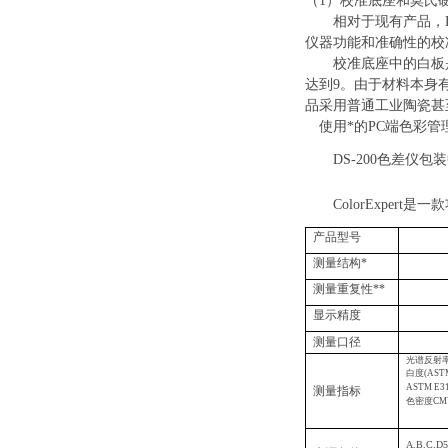
（1）
校准底座和莫氏
相对于现有产品，
仪器功能和准确性的校
校准底座中的白板
达到9。由于材料本身
品采用普通工业陶瓷甚
使用*的
PC端色彩管理系
DS-200色差仪包
ColorExpe
产品型号
测量结构
*
测量重复性
**
显示精度
测量口径
光谱反射
白度
(ASTM
ASTM E3
测量指标
色密度
CM
A,B,C,D5