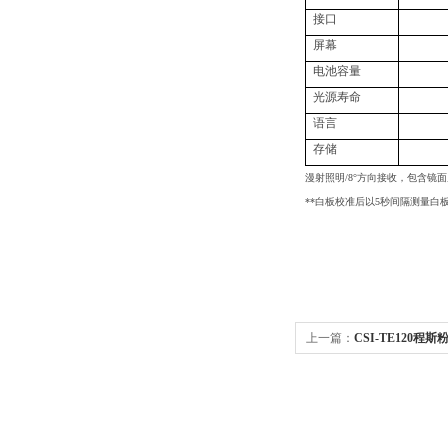
接口
屏幕
电池容量
光源寿命
语言
存储
漫射照明/8°方向接收，包含镜
**白板校准后以5秒间隔测量白板
上一篇：
CSI-TE120