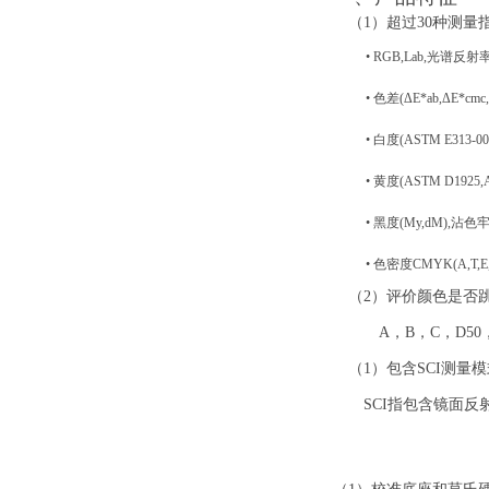
（1）
超过
30种测量
• RGB,Lab,光谱反射率,L
• 色差(ΔE*ab,ΔE*cmc,
• 白度(ASTM E313-00,A
• 黄度(ASTM D1925,A
• 黑度(My,dM),沾色牢
• 色密度CMYK(A,T
（2）
评价颜色是否
A，
B，C，D5
（1）
包含
SCI测量
SCI指包含镜面