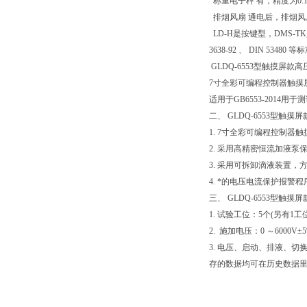
称重电子秤 有，精度为0.1
排烟风扇 通电后，排烟风
LD-H是按键型，DMS-TK是
3638-92 、 DIN 5348
GLDQ-6553型触摸屏款
7寸全彩可编程控制器触摸屏
适用于GB6553-201
二、 GLDQ-6553型触
1. 7寸全彩可编程控制器
2. 采用高精密恒流加液
3. 采用可拆卸滴液装置，
4. *的电压电流保护报
三、 GLDQ-6553型触
1. 试验工位：5个(另有1工
2. 施加电压：0 ～60
3. 电压、启动、排液、
存的数据均可在历史数据