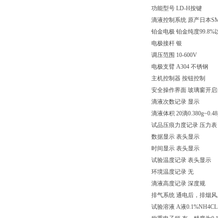
功能型号 LD-H按键
滴液控制系统 原产日本S
铂金电极 铂金纯度99.8%
电极接杆 银
调压范围 10-600V
电极支臂 A304 不锈钢
主机控制器 按钮控制
安全操作界面 玻璃窗开启
滴液次数记录 显示
滴液体积 20滴0.380g~0.4
试品压痕力度记录 压力表
数据显示 表头显示
时间显示 表头显示
试验温度记录 表头显示
环境温度记录 无
滴液高度记录 深度规
排气系统 通电后，排烟风
试验溶液 A液0.1%NH