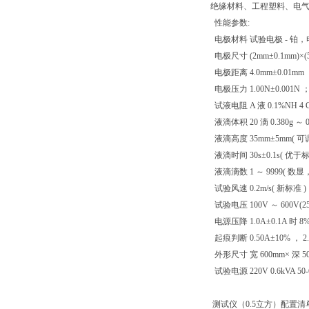
绝缘材料、工程塑料、电
性能参数:
电极材料 试验电极 - 铂，
电极尺寸 (2mm±0.1mm)×(5
电极距离 4.0mm±0.01mm 
电极压力 1.00N±0.001N 
试液电阻 A 液 0.1%NH 4 Cl 
液滴体积 20 滴 0.380g ～ 0.
液滴高度 35mm±5mm( 可
液滴时间 30s±0.1s( 优于标
液滴滴数 1 ～ 9999( 数显
试验风速 0.2m/s( 新标准 )
试验电压 100V ～ 600V(
电源压降 1.0A±0.1A 时 8
起痕判断 0.50A±10% ， 2.
外形尺寸 宽 600mm× 深 50
试验电源 220V 0.6kVA 50
测试仪（0.5立方）配置清